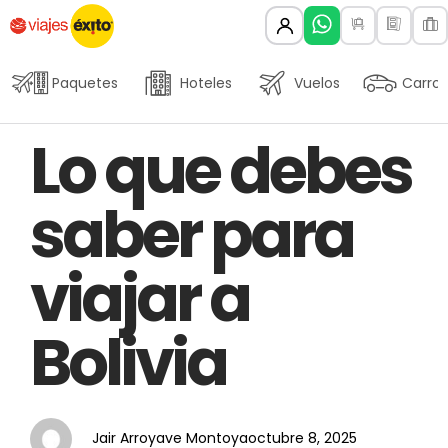
Paquetes
Hoteles
Vuelos
Carros
Author
Published
PUBLISHED
Lo que debes
on:
IN:
saber para
viajar a
Bolivia
Jair Arroyave Montoya
octubre 8, 2025