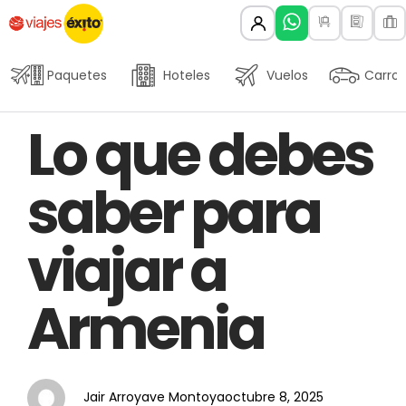
Paquetes
Hoteles
Vuelos
Carros
Author
Published
PUBLISHED
Lo que debes
on:
IN:
saber para
viajar a
Armenia
Jair Arroyave Montoya
octubre 8, 2025