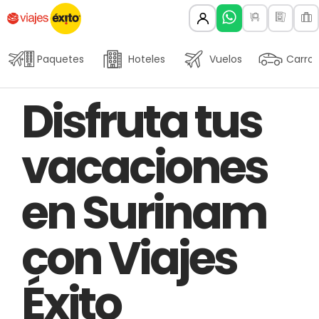
Paquetes
Hoteles
Vuelos
Carros
Author
Published
PUBLISHED
Disfruta tus
on:
IN:
vacaciones
en Surinam
con Viajes
Éxito