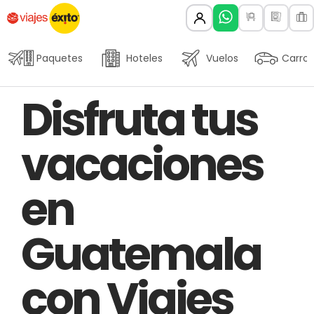
Paquetes
Hoteles
Vuelos
Carros
Author
Published
PUBLISHED
Disfruta tus
on:
IN:
vacaciones
en
Guatemala
con Viajes