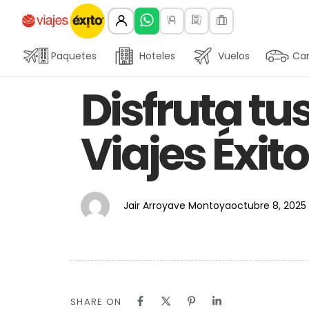
Paquetes
Hoteles
Vuelos
Car
Author
Published
PUBLISHED
Disfruta t
on:
IN:
Viajes Éxito
Jair Arroyave Montoya
octubre 8, 2025
SHARE ON