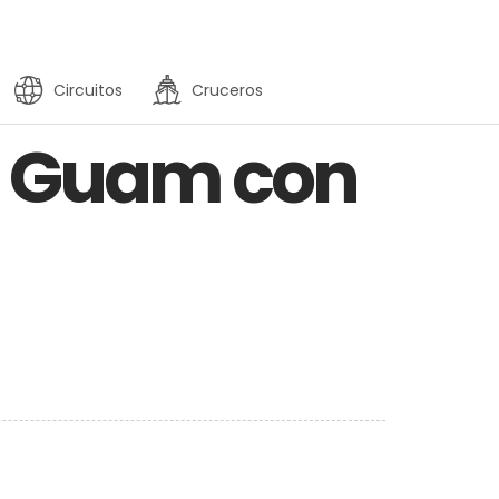
Circuitos
Cruceros
en Guam con