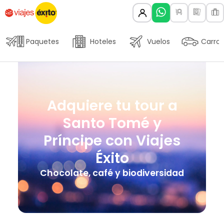
Paquetes
Hoteles
Vuelos
Carros
Adquiere tu tour a
Santo Tomé y
Príncipe con Viajes
Éxito
Chocolate, café y biodiversidad