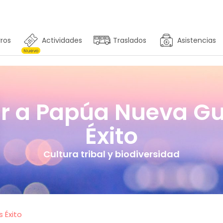
ros
Actividades
Traslados
Asistencias
Nuevo
ur a Papúa Nueva Gu
Éxito
Cultura tribal y biodiversidad
 Éxito