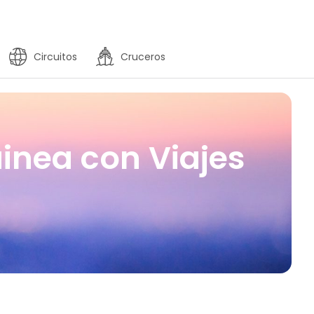
Circuitos
Cruceros
inea con Viajes