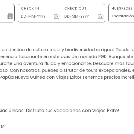
CHECK IN
CHECK OUT
HUÉSPEDES 
1 habitació
 un destino de cultura tribal y biodiversidad sin igual. Desde 
riencia fascinante en este país de moneda PGK. Aunque el ing
urarte una aventura fluida y emocionante. Descubre más tour
so. Con nosotros, puedes disfrutar de tours excepcionales, 
r Papúa Nueva Guinea con Viajes Éxito! Tenemos precios incre
s únicas. Disfruta tus vacaciones con Viajes Éxito!
as?