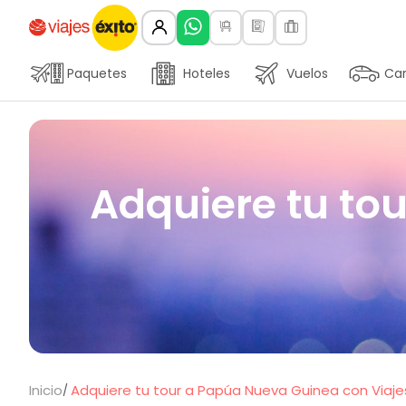
Paquetes
Hoteles
Vuelos
Car
Adquiere tu to
Inicio
Adquiere tu tour a Papúa Nueva Guinea con Viajes