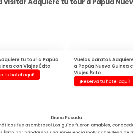
 visitar Adquiere tu tour a Papúa Nuev
Adquiere tu tour a Papúa
Vuelos baratos Adquiere
inea con Viajes Éxito
a Papúa Nueva Guinea 
Viajes Éxito
a tu hotel aquí!
¡Reserva tu hotel aquí!
Diana Posada
 temáticos fue asombroso! Los guías fueron amables, conoced
s Éxito por brindarnos una experiencia inolvidable llena de r