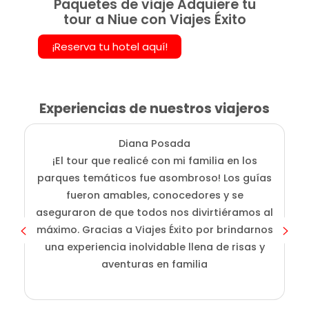
Paquetes de viaje Adquiere tu
tour a Niue con Viajes Éxito
¡Reserva tu hotel aquí!
Experiencias de nuestros viajeros
Diana Posada
¡El tour que realicé con mi familia en los
E
parques temáticos fue asombroso! Los guías
fueron amables, conocedores y se
e
aseguraron de que todos nos divirtiéramos al
g
máximo. Gracias a Viajes Éxito por brindarnos
una experiencia inolvidable llena de risas y
aventuras en familia