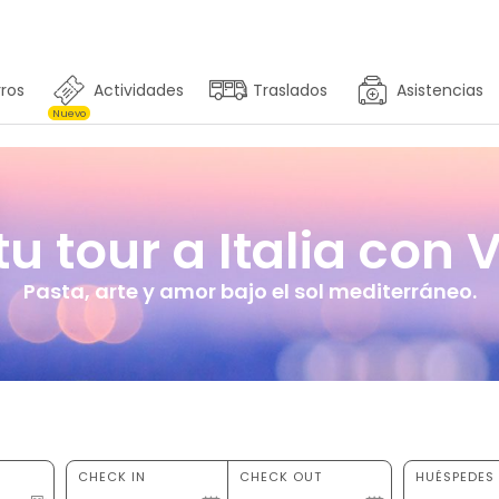
ros
Actividades
Traslados
Asistencias
Nuevo
u tour a Italia con V
Pasta, arte y amor bajo el sol mediterráneo.
CHECK IN
CHECK OUT
HUÉSPEDES 