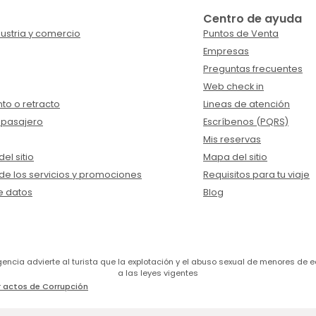
Centro de ayuda
ustria y comercio
Puntos de Venta
Empresas
Preguntas frecuentes
Web check in
to o retracto
Lineas de atención
 pasajero
Escríbenos (PQRS)
Mis reservas
el sitio
Mapa del sitio
de los servicios y promociones
Requisitos para tu viaje
e datos
Blog
a agencia advierte al turista que la explotación y el abuso sexual de menores 
a las leyes vigentes
 actos de Corrupción