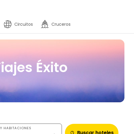
Circuitos
Cruceros
iajes Éxito
Y HABITACIONES
Buscar hoteles