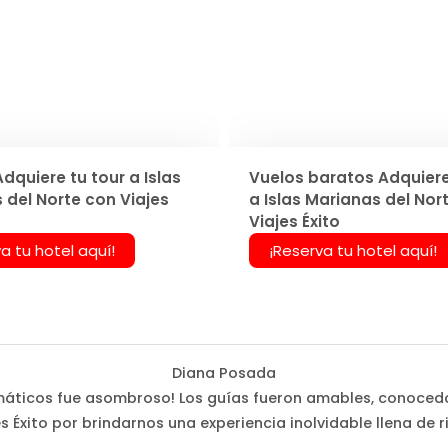
dquiere tu tour a Islas
Vuelos baratos Adquiere
 del Norte con Viajes
a Islas Marianas del Nor
Viajes Éxito
a tu hotel aquí!
¡Reserva tu hotel aquí!
Diana Posada
 temáticos fue asombroso! Los guías fueron amables, conoced
s Éxito por brindarnos una experiencia inolvidable llena de r