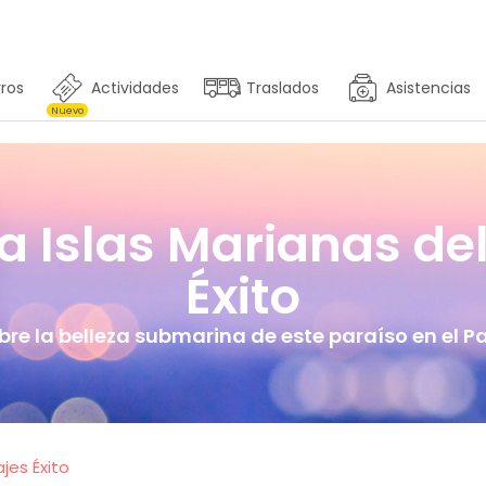
ros
Actividades
Traslados
Asistencias
Nuevo
a Islas Marianas de
Éxito
re la belleza submarina de este paraíso en el Pa
jes Éxito