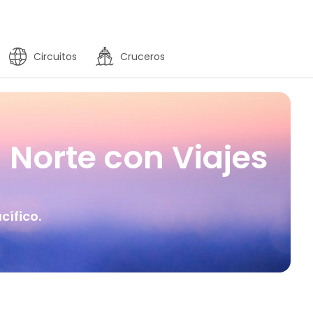
Circuitos
Cruceros
l Norte con Viajes
cífico.