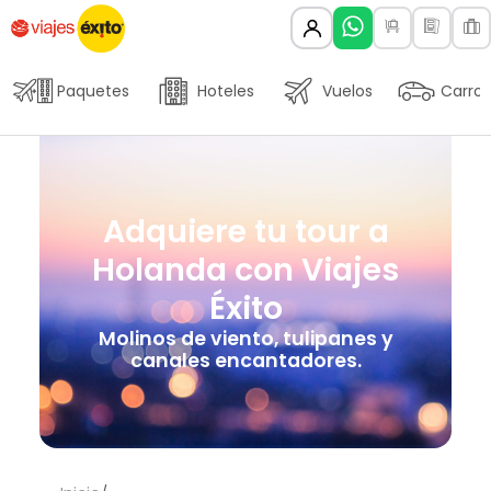
Paquetes
Hoteles
Vuelos
Carros
Adquiere tu tour a
Holanda con Viajes
Éxito
Molinos de viento, tulipanes y
canales encantadores.