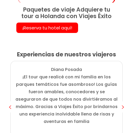
Paquetes de viaje Adquiere tu
tour a Holanda con Viajes Éxito
¡Reserva tu hotel aquí!
Experiencias de nuestros viajeros
Diana Posada
¡El tour que realicé con mi familia en los
E
parques temáticos fue asombroso! Los guías
fueron amables, conocedores y se
e
aseguraron de que todos nos divirtiéramos al
g
máximo. Gracias a Viajes Éxito por brindarnos
una experiencia inolvidable llena de risas y
aventuras en familia