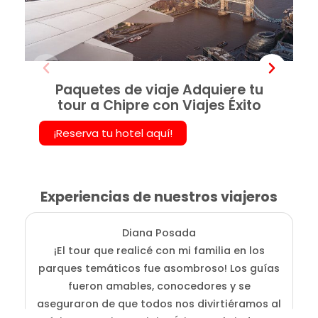
Paquetes de viaje Adquiere tu
tour a Chipre con Viajes Éxito
¡Reserva tu hotel aquí!
Experiencias de nuestros viajeros
Diana Posada
¡El tour que realicé con mi familia en los
E
parques temáticos fue asombroso! Los guías
fueron amables, conocedores y se
e
aseguraron de que todos nos divirtiéramos al
g