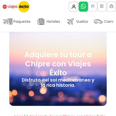
Paquetes
Hoteles
Vuelos
Carros
Adquiere tu tour a
Chipre con Viajes
Éxito
Disfruta del sol mediterráneo y
la rica historia.