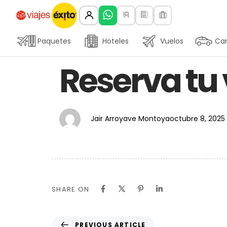
Paquetes
Hoteles
Vuelos
Car
Author
Published
PUBLISHED
Reserva tu 
on:
IN:
Jair Arroyave Montoya
octubre 8, 2025
SHARE ON
PREVIOUS ARTICLE