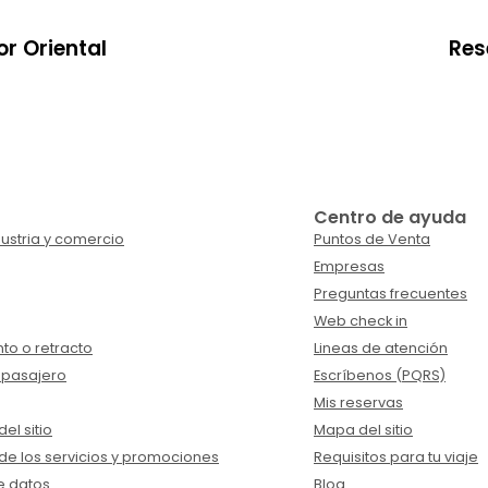
or Oriental
Res
Centro de ayuda
ustria y comercio
Puntos de Venta
Empresas
Preguntas frecuentes
Web check in
to o retracto
Lineas de atención
 pasajero
Escríbenos (PQRS)
Mis reservas
el sitio
Mapa del sitio
de los servicios y promociones
Requisitos para tu viaje
e datos
Blog