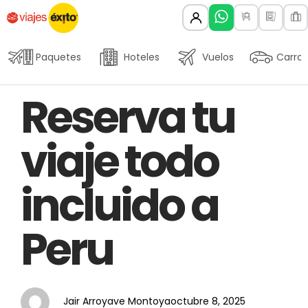
Paquetes
Hoteles
Vuelos
Carros
Author
Published
PUBLISHED
Reserva tu
on:
IN:
viaje todo
incluido a
Peru
Jair Arroyave Montoya
octubre 8, 2025