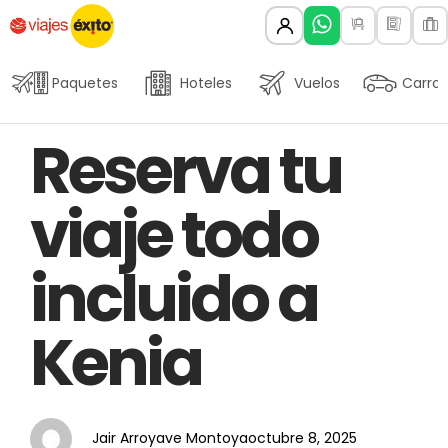
Paquetes
Hoteles
Vuelos
Carros
Author
Published
PUBLISHED
Reserva tu
on:
IN:
viaje todo
incluido a
Kenia
Jair Arroyave Montoya
octubre 8, 2025