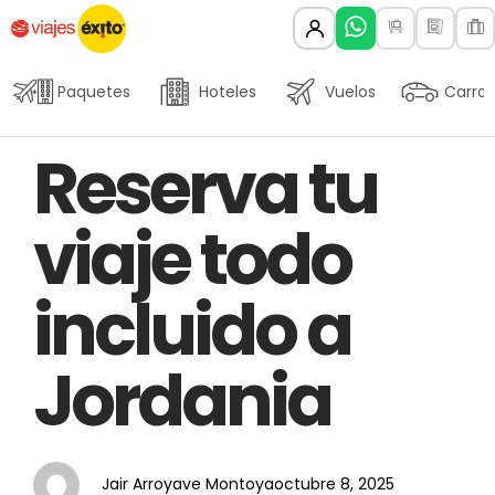
Paquetes
Hoteles
Vuelos
Carros
Author
Published
PUBLISHED
Reserva tu
on:
IN:
viaje todo
incluido a
Jordania
Jair Arroyave Montoya
octubre 8, 2025