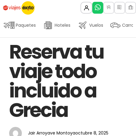
Paquetes
Hoteles
Vuelos
Carros
Author
Published
PUBLISHED
Reserva tu
on:
IN:
viaje todo
incluido a
Grecia
Jair Arroyave Montoya
octubre 8, 2025