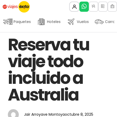
Paquetes
Hoteles
Vuelos
Carros
Author
Published
PUBLISHED
Reserva tu
on:
IN:
viaje todo
incluido a
Australia
Jair Arroyave Montoya
octubre 8, 2025