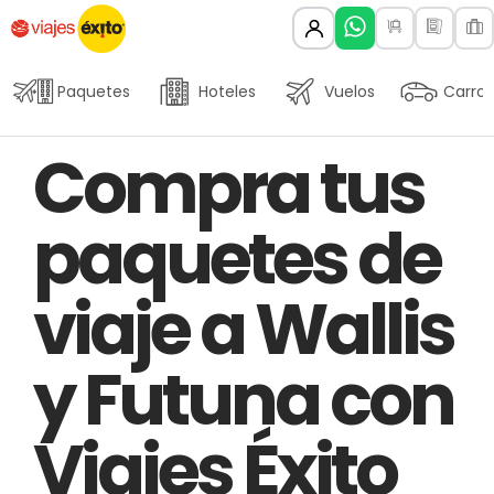
Paquetes
Hoteles
Vuelos
Carros
Author
Published
PUBLISHED
Compra tus
on:
IN:
paquetes de
viaje a Wallis
y Futuna con
Viajes Éxito