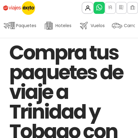
Paquetes
Hoteles
Vuelos
Carros
Author
Published
PUBLISHED
Compra tus
on:
IN:
paquetes de
viaje a
Trinidad y
Tobago con