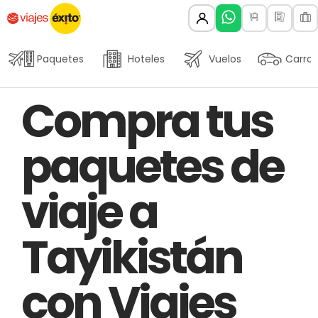
Paquetes
Hoteles
Vuelos
Carros
Author
Published
PUBLISHED
Compra tus
on:
IN:
paquetes de
viaje a
Tayikistán
con Viajes