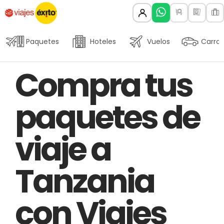
Paquetes
Hoteles
Vuelos
Carros
Author
Published
PUBLISHED
Compra tus
on:
IN:
paquetes de
viaje a
Tanzania
con Viajes