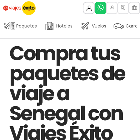
Paquetes
Hoteles
Vuelos
Carros
Author
Published
PUBLISHED
Compra tus
on:
IN:
paquetes de
viaje a
Senegal con
Viajes Éxito