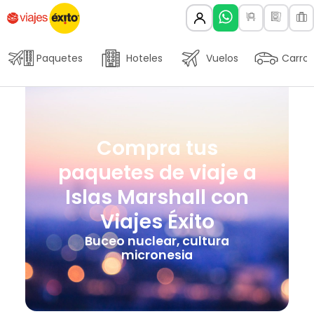
Paquetes
Hoteles
Vuelos
Carros
Compra tus
paquetes de viaje a
Islas Marshall con
Viajes Éxito
Buceo nuclear, cultura
micronesia