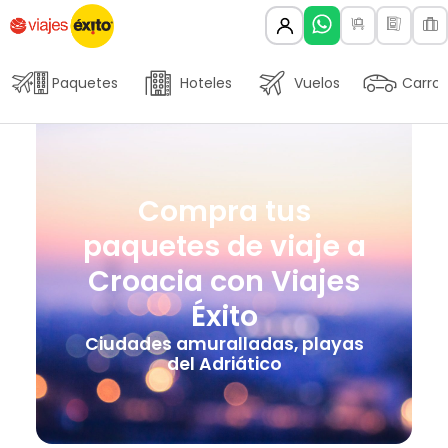
Paquetes
Hoteles
Vuelos
Carros
Compra tus
paquetes de viaje a
Croacia con Viajes
Éxito
Ciudades amuralladas, playas
del Adriático