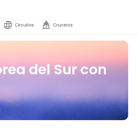
Circuitos
Cruceros
rea del Sur con