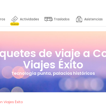
ros
Actividades
Traslados
Asistencias
Nuevo
uetes de viaje a Co
Viajes Éxito
Tecnología punta, palacios históricos
 Viajes Éxito