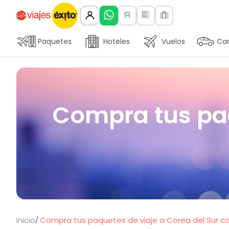
Paquetes
Hoteles
Vuelos
Car
Compra tus paq
Inicio
Compra tus paquetes de viaje a Corea del Sur con