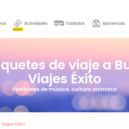
ros
Actividades
Traslados
Asistencias
Nuevo
uetes de viaje a B
Viajes Éxito
Festivales de música, cultura animista
Viajes Éxito