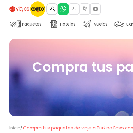
Paquetes
Hoteles
Vuelos
Car
Compra tus paq
Inicio
Compra tus paquetes de viaje a Burkina Faso con 