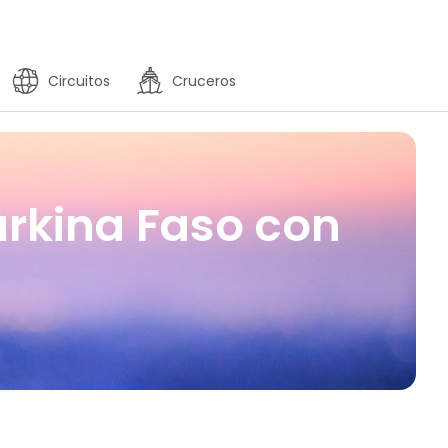
Circuitos
Cruceros
urkina Faso con