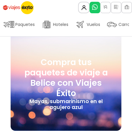
Paquetes
Hoteles
Vuelos
Carros
Compra tus
paquetes de viaje a
Belice con Viajes
Éxito
Mayas, submarinismo en el
agujero azul