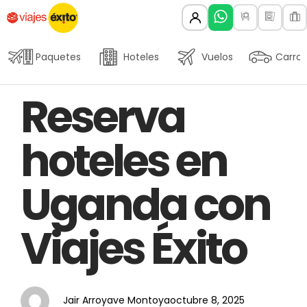
Paquetes
Hoteles
Vuelos
Carros
Author
Published
PUBLISHED
Reserva
on:
IN:
hoteles en
Uganda con
Viajes Éxito
Jair Arroyave Montoya
octubre 8, 2025