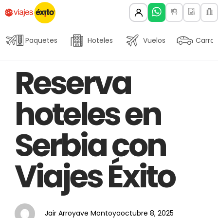
Paquetes
Hoteles
Vuelos
Carros
Author
Published
PUBLISHED
Reserva
on:
IN:
hoteles en
Serbia con
Viajes Éxito
Jair Arroyave Montoya
octubre 8, 2025