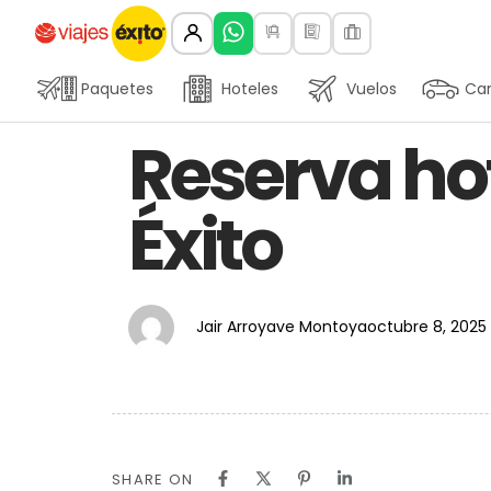
Paquetes
Hoteles
Vuelos
Car
Author
Published
PUBLISHED
Reserva ho
on:
IN:
Éxito
Jair Arroyave Montoya
octubre 8, 2025
SHARE ON