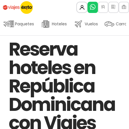
Paquetes
Hoteles
Vuelos
Carros
Author
Published
PUBLISHED
Reserva
on:
IN:
hoteles en
República
Dominicana
con Viajes