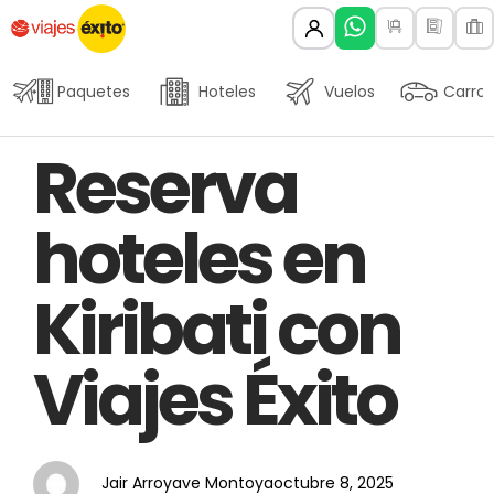
Paquetes
Hoteles
Vuelos
Carros
Author
Published
PUBLISHED
Reserva
on:
IN:
hoteles en
Kiribati con
Viajes Éxito
Jair Arroyave Montoya
octubre 8, 2025