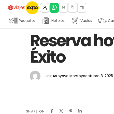
Paquetes
Hoteles
Vuelos
Car
Author
Published
PUBLISHED
Reserva hot
on:
IN:
Éxito
Jair Arroyave Montoya
octubre 8, 2025
SHARE ON