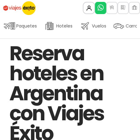
Paquetes
Hoteles
Vuelos
Carros
Author
Published
PUBLISHED
Reserva
on:
IN:
hoteles en
Argentina
con Viajes
Éxito