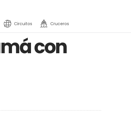
Circuitos
Cruceros
namá con