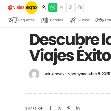
Paquetes
Hoteles
Vuelos
Car
Author
Published
PUBLISHED
Descubre l
on:
IN:
Viajes Éxito
Jair Arroyave Montoya
octubre 8, 2025
SHARE ON