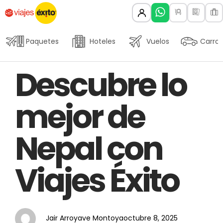
Paquetes
Hoteles
Vuelos
Carros
Author
Published
PUBLISHED
Descubre lo
on:
IN:
mejor de
Nepal con
Viajes Éxito
Jair Arroyave Montoya
octubre 8, 2025