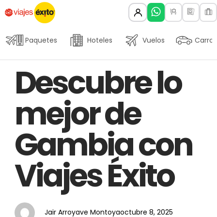
Paquetes
Hoteles
Vuelos
Carros
Author
Published
PUBLISHED
Descubre lo
on:
IN:
mejor de
Gambia con
Viajes Éxito
Jair Arroyave Montoya
octubre 8, 2025