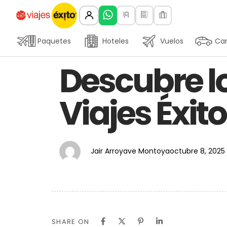
Paquetes
Hoteles
Vuelos
Car
Author
Published
PUBLISHED
Descubre l
on:
IN:
Viajes Éxito
Jair Arroyave Montoya
octubre 8, 2025
SHARE ON