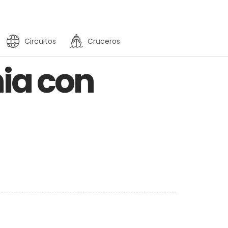
Circuitos
Cruceros
nia con