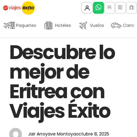
Paquetes
Hoteles
Vuelos
Carros
Author
Published
PUBLISHED
Descubre lo
on:
IN:
mejor de
Eritrea con
Viajes Éxito
Jair Arroyave Montoya
octubre 8, 2025