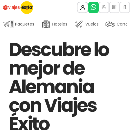
Paquetes
Hoteles
Vuelos
Carros
Author
Published
PUBLISHED
Descubre lo
on:
IN:
mejor de
Alemania
con Viajes
Éxito