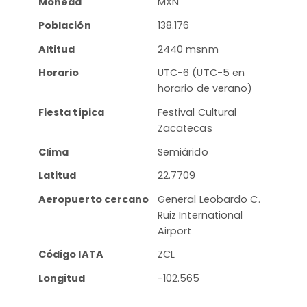
Moneda
MXN
Población
138.176
Altitud
2440 msnm
Horario
UTC-6 (UTC-5 en
horario de verano)
Fiesta típica
Festival Cultural
Zacatecas
Clima
Semiárido
Latitud
22.7709
Aeropuerto cercano
General Leobardo C.
Ruiz International
Airport
Código IATA
ZCL
Longitud
-102.565