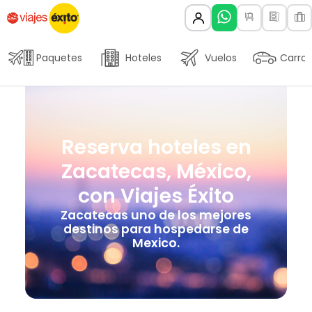
Paquetes
Hoteles
Vuelos
Carros
Reserva hoteles en
Zacatecas, México,
con Viajes Éxito
Zacatecas uno de los mejores
destinos para hospedarse de
Mexico.