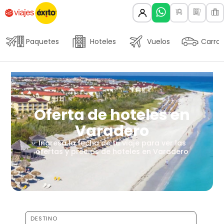
Paquetes
Hoteles
Vuelos
Carros
Oferta de hoteles en
Varadero
Ingresa la fecha de tu viaje para ver las
ofertas y precios de hoteles en Varadero
DESTINO