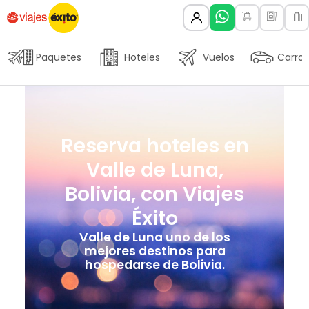
Paquetes
Hoteles
Vuelos
Carros
Reserva hoteles en
Valle de Luna,
Bolivia, con Viajes
Éxito
Valle de Luna uno de los
mejores destinos para
hospedarse de Bolivia.