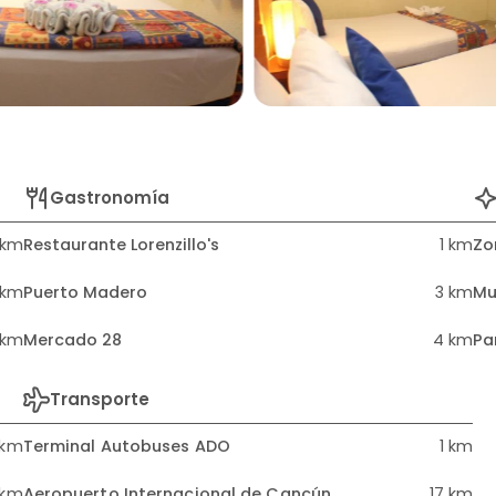
Gastronomía
 km
Restaurante Lorenzillo's
1 km
Zo
 km
Puerto Madero
3 km
Mu
 km
Mercado 28
4 km
Pa
Transporte
 km
Terminal Autobuses ADO
1 km
 km
Aeropuerto Internacional de Cancún
17 km