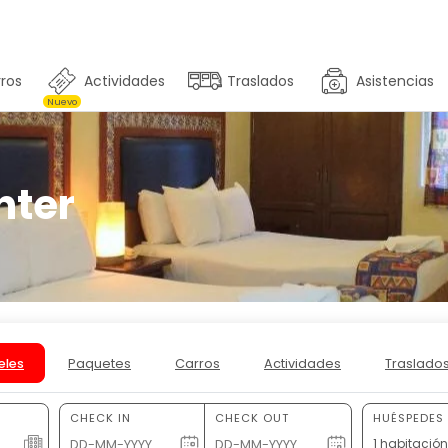
ros
Actividades
Traslados
Asistencias
Nuevo
nter
eles
Paquetes
Carros
Actividades
Traslado
CHECK IN
CHECK OUT
HUÉSPEDES 
1 habitació