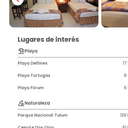
Lugares de interés
Playa
Playa Delfines
17
Playa Tortugas
8
Playa Fórum
6
Naturaleza
Parque Nacional Tulum
129
Cenote Dos Ojos
61