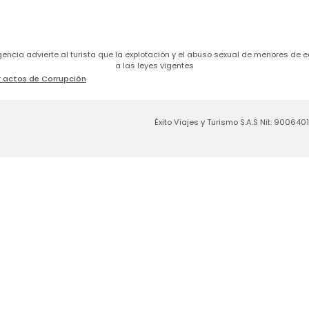
a agencia advierte al turista que la explotación y el abuso sexual de menores 
a las leyes vigentes
 actos de Corrupción
Éxito Viajes y Turismo S.A.S Nit: 900640