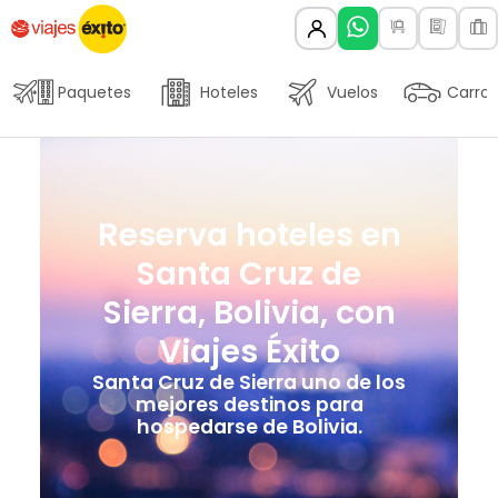
Paquetes
Hoteles
Vuelos
Carros
Reserva hoteles en
Santa Cruz de
Sierra, Bolivia, con
Viajes Éxito
Santa Cruz de Sierra uno de los
mejores destinos para
hospedarse de Bolivia.