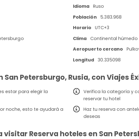
Idioma
Ruso
Población
5.383.968
Horario
UTC+3
Petersburgo
Clima
Continental húmedo
Aeropuerto cercano
Pulko
Longitud
30.335098
n San Petersburgo, Rusia, con Viajes Éx
 estar para elegir la
Verifica la categoría y
reservar tu hotel
or noche, esto te ayudará a
Haz tu reserva con antel
deseas
visitar Reserva hoteles en San Petersb