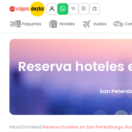
Paquetes
Hoteles
Vuelos
Car
Reserva hoteles 
San Petersb
Inicio
Hoteles
Reserva hoteles en San Petersburgo, Rusi