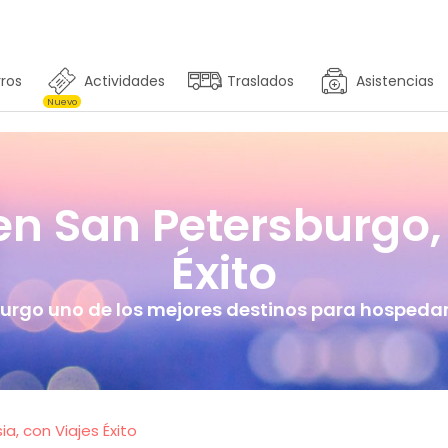
ros
Actividades
Traslados
Asistencias
Nuevo
en San Petersburgo, 
Éxito
urgo uno de los mejores destinos para hospedar
a, con Viajes Éxito