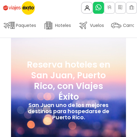
Paquetes
Hoteles
Vuelos
Carros
Reserva hoteles en
San Juan, Puerto
Rico, con Viajes
Éxito
San Juan uno de los mejores
destinos para hospedarse de
Puerto Rico.