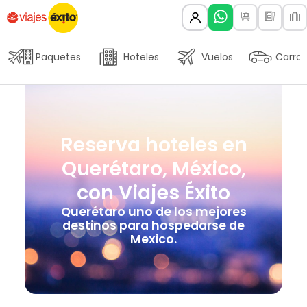
Paquetes
Hoteles
Vuelos
Carros
Reserva hoteles en
Querétaro, México,
con Viajes Éxito
Querétaro uno de los mejores
destinos para hospedarse de
Mexico.